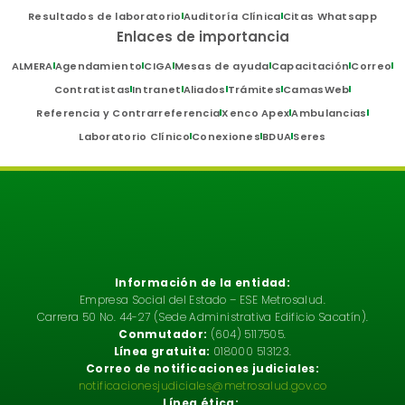
Resultados de laboratorio
Auditoría Clínica
Citas Whatsapp
Enlaces de importancia
ALMERA
Agendamiento
CIGA
Mesas de ayuda
Capacitación
Correo
Contratistas
Intranet
Aliados
Trámites
CamasWeb
Referencia y Contrarreferencia
Xenco Apex
Ambulancias
Laboratorio Clínico
Conexiones
BDUA
Seres
Información de la entidad:
Empresa Social del Estado – ESE Metrosalud.
Carrera 50 No. 44-27 (Sede Administrativa Edificio Sacatín).
Conmutador:
(604) 5117505.
Línea gratuita:
018000 513123.
Correo de notificaciones judiciales:
notificacionesjudiciales@metrosalud.gov.co
Línea ética: