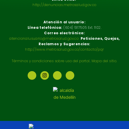
http://denuncias.metrosalud.gov.co
Atención al usuario:
Línea telefónica:
(604) 5117505 Ext. 1102.
Correo electrónico:
atencionalusuario@metrosalud.gov.co
Peticiones, Quejas,
Reclamos y Sugerencias:
http://www.metrosalud.gov.co/contacto/pqr
Términos y condiciones sobre uso del portal
.
Mapa del sitio.