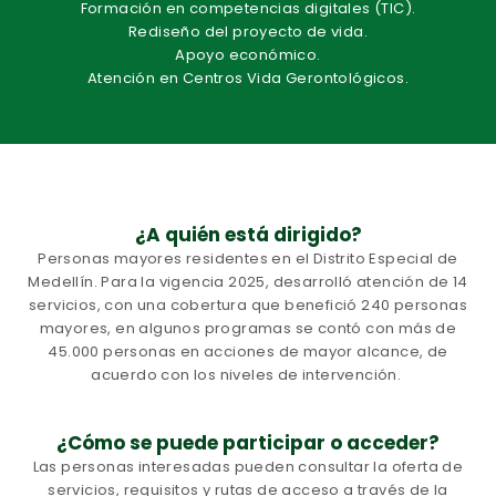
Formación en competencias digitales (TIC).
Rediseño del proyecto de vida.
Apoyo económico.
Atención en Centros Vida Gerontológicos.
¿A quién está dirigido?
Personas mayores residentes en el Distrito Especial de
Medellín. Para la vigencia 2025, desarrolló atención de 14
servicios, con una cobertura que benefició 240 personas
mayores, en algunos programas se contó con más de
45.000 personas en acciones de mayor alcance, de
acuerdo con los niveles de intervención.
¿Cómo se puede participar o acceder?
Las personas interesadas pueden consultar la oferta de
servicios, requisitos y rutas de acceso a través de la