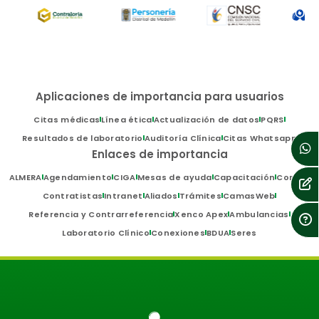
Aplicaciones de importancia para usuarios
Citas médicas
Línea ética
Actualización de datos
PQRS
Resultados de laboratorio
Auditoría Clínica
Citas Whatsapp
Enlaces de importancia
ALMERA
Agendamiento
CIGA
Mesas de ayuda
Capacitación
Correo
Contratistas
Intranet
Aliados
Trámites
CamasWeb
Referencia y Contrarreferencia
Xenco Apex
Ambulancias
Laboratorio Clínico
Conexiones
BDUA
Seres