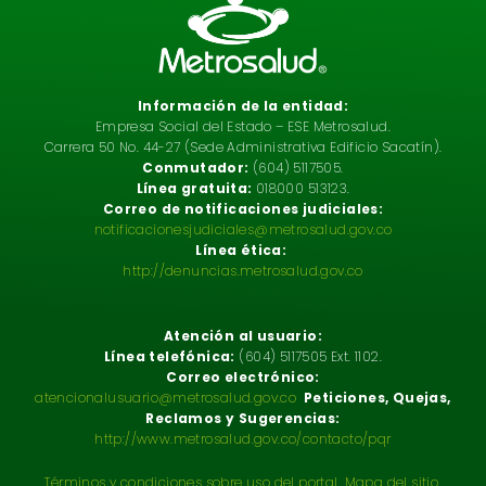
Información de la entidad:
Empresa Social del Estado – ESE Metrosalud.
Carrera 50 No. 44-27 (Sede Administrativa Edificio Sacatín).
Conmutador:
(604) 5117505.
Línea gratuita:
018000 513123.
Correo de notificaciones judiciales:
notificacionesjudiciales@metrosalud.gov.co
Línea ética:
http://denuncias.metrosalud.gov.co
Atención al usuario:
Línea telefónica:
(604) 5117505 Ext. 1102.
Correo electrónico:
atencionalusuario@metrosalud.gov.co
Peticiones, Quejas,
Reclamos y Sugerencias:
http://www.metrosalud.gov.co/contacto/pqr
Términos y condiciones sobre uso del portal
.
Mapa del sitio.