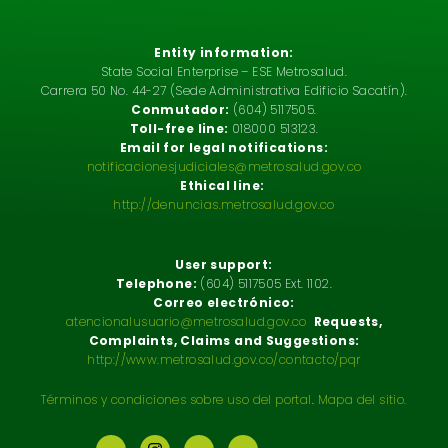
Entity information:
State Social Enterprise – ESE Metrosalud.
Carrera 50 No. 44-27 (Sede Administrativa Edificio Sacatín).
Conmutador:
(604) 5117505.
Toll-free line:
018000 513123.
Email for legal notifications:
notificacionesjudiciales@metrosalud.gov.co
Ethical line:
http://denuncias.metrosalud.gov.co
User support:
Telephone:
(604) 5117505 Ext. 1102.
Correo electrónico:
atencionalusuario@metrosalud.gov.co
Requests,
Complaints, Claims and Suggestions:
http://www.metrosalud.gov.co/contacto/pqr
Términos y condiciones sobre uso del portal
.
Mapa del sitio.