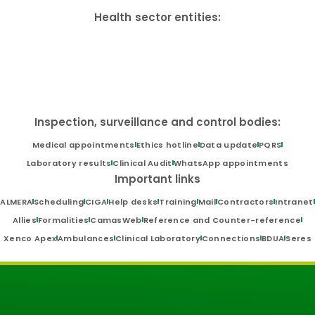
Health sector entities:
Inspection, surveillance and control bodies:
Medical appointments
Ethics hotline
Data update
PQRS
Laboratory results
Clinical Audit
WhatsApp appointments
Important links
ALMERA
Scheduling
CIGA
Help desks
Training
Mail
Contractors
Intranet
Allies
Formalities
CamasWeb
Reference and Counter-reference
Xenco Apex
Ambulances
Clinical Laboratory
Connections
BDUA
Seres