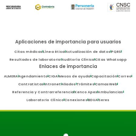
Aplicaciones de importancia para usuarios
Citas médicas
Línea ética
Actualización de datos
PQRS
Resultados de laboratorio
Auditoría Clínica
Citas Whatsapp
Enlaces de importancia
ALMERA
Agendamiento
CIGA
Mesas de ayuda
Capacitación
Correo
Contratistas
Intranet
Aliados
Trámites
CamasWeb
Referencia y Contrarreferencia
Xenco Apex
Ambulancias
Laboratorio Clínico
Conexiones
BDUA
Seres