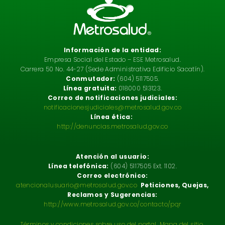
Información de la entidad:
Empresa Social del Estado – ESE Metrosalud.
Carrera 50 No. 44-27 (Sede Administrativa Edificio Sacatín).
Conmutador:
(604) 5117505.
Línea gratuita:
018000 513123.
Correo de notificaciones judiciales:
notificacionesjudiciales@metrosalud.gov.co
Línea ética:
http://denuncias.metrosalud.gov.co
Atención al usuario:
Línea telefónica:
(604) 5117505 Ext. 1102.
Correo electrónico:
atencionalusuario@metrosalud.gov.co
Peticiones, Quejas,
Reclamos y Sugerencias:
http://www.metrosalud.gov.co/contacto/pqr
Términos y condiciones sobre uso del portal
.
Mapa del sitio.