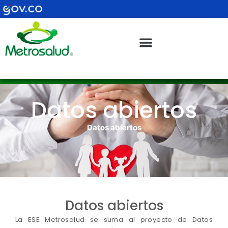
Ir
al
contenido
Datos abiertos
Datos abiertos
Datos abiertos
La ESE Metrosalud se suma al proyecto de Datos