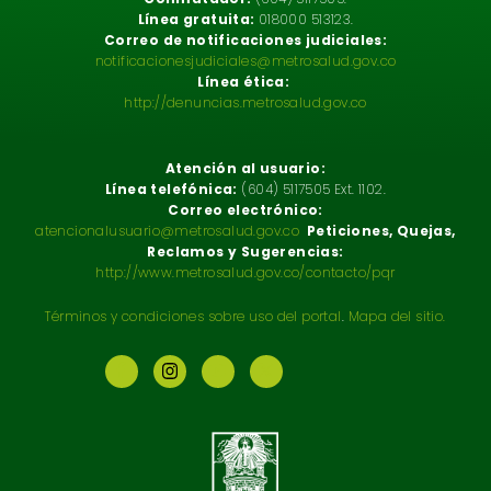
Línea gratuita:
018000 513123.
Correo de notificaciones judiciales:
notificacionesjudiciales@metrosalud.gov.co
Línea ética:
http://denuncias.metrosalud.gov.co
Atención al usuario:
Línea telefónica:
(604) 5117505 Ext. 1102.
Correo electrónico:
atencionalusuario@metrosalud.gov.co
Peticiones, Quejas,
Reclamos y Sugerencias:
http://www.metrosalud.gov.co/contacto/pqr
Términos y condiciones sobre uso del portal
.
Mapa del sitio.