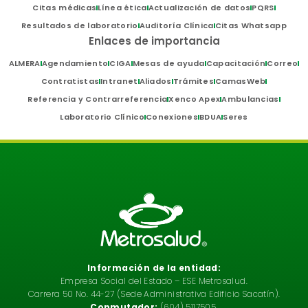
Citas médicas
Línea ética
Actualización de datos
PQRS
Resultados de laboratorio
Auditoría Clínica
Citas Whatsapp
Enlaces de importancia
ALMERA
Agendamiento
CIGA
Mesas de ayuda
Capacitación
Correo
Contratistas
Intranet
Aliados
Trámites
CamasWeb
Referencia y Contrarreferencia
Xenco Apex
Ambulancias
Laboratorio Clínico
Conexiones
BDUA
Seres
Información de la entidad:
Empresa Social del Estado – ESE Metrosalud.
Carrera 50 No. 44-27 (Sede Administrativa Edificio Sacatín).
Conmutador:
(604) 5117505.