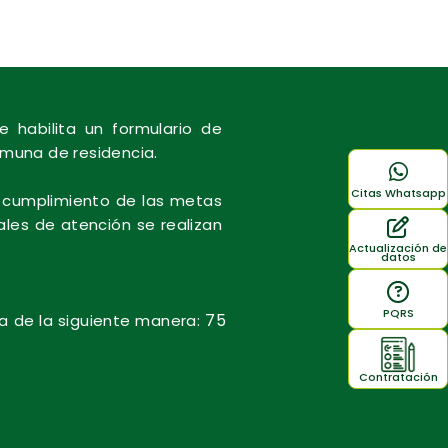
se habilita un formulario de
comuna de residencia.
Citas Whatsapp
el cumplimiento de las metas
ales de atención se realizan
Actualización de
datos
PQRS
75
ida de la siguiente manera:
Contratación