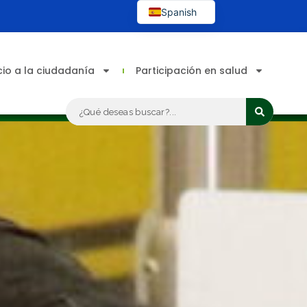
Spanish
English
cio a la ciudadanía
Participación en salud
Search
...