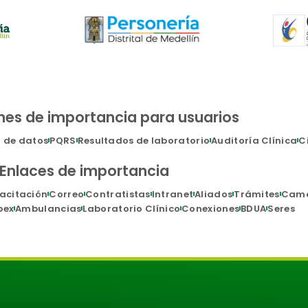
nes de importancia para usuarios
n de datos
PQRS
Resultados de laboratorio
Auditoría Clínica
C
Enlaces de importancia
acitación
Correo
Contratistas
Intranet
Aliados
Trámites
Cam
pex
Ambulancias
Laboratorio Clínico
Conexiones
BDUA
Seres