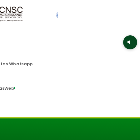
itas Whatsapp
asWeb