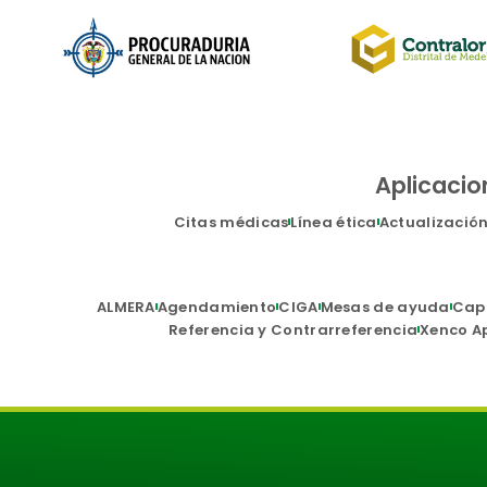
Aplicacio
Citas médicas
Línea ética
Actualizació
ALMERA
Agendamiento
CIGA
Mesas de ayuda
Cap
Referencia y Contrarreferencia
Xenco A