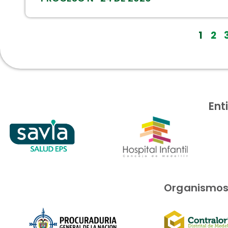
1
2
Ent
Organismos i