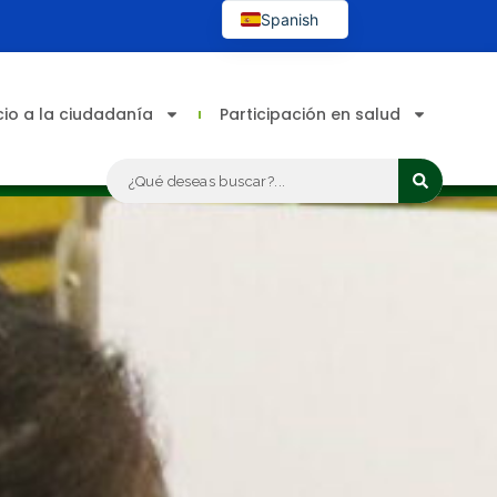
Spanish
English
cio a la ciudadanía
Participación en salud
Search
...