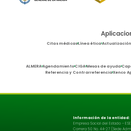
Aplicacio
Citas médicas
Línea ética
Actualizació
ALMERA
Agendamiento
CIGA
Mesas de ayuda
Cap
Referencia y Contrarreferencia
Xenco A
Información de la entidad:
Empresa Social del Estado – ESE
Carrera 50 No. 44-27 (Sede Admin