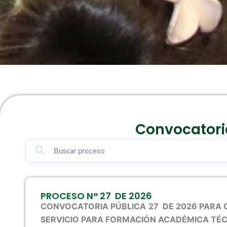
Convocatori
P
P
PROCESO N° 27 DE 2026
a
a
CONVOCATORIA PÚBLICA
27 DE 2026 PARA
g
g
SERVICIO PARA FORMACIÓN ACADÉMICA TÉC