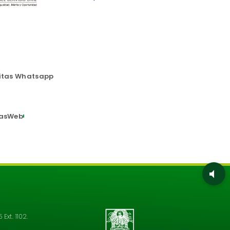
itas Whatsapp
asWeb
Ext. 1102.