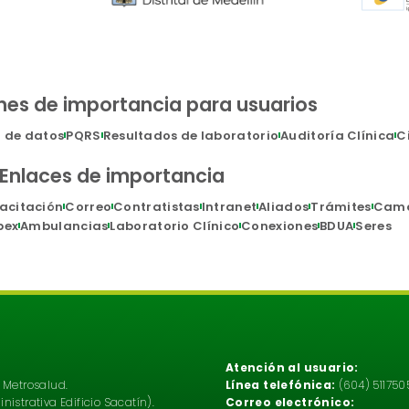
nes de importancia para usuarios
n de datos
PQRS
Resultados de laboratorio
Auditoría Clínica
C
Enlaces de importancia
acitación
Correo
Contratistas
Intranet
Aliados
Trámites
Cam
pex
Ambulancias
Laboratorio Clínico
Conexiones
BDUA
Seres
Atención al usuario:
 Metrosalud.
Línea telefónica:
(604) 5117505 
istrativa Edificio Sacatín).
Correo electrónico: