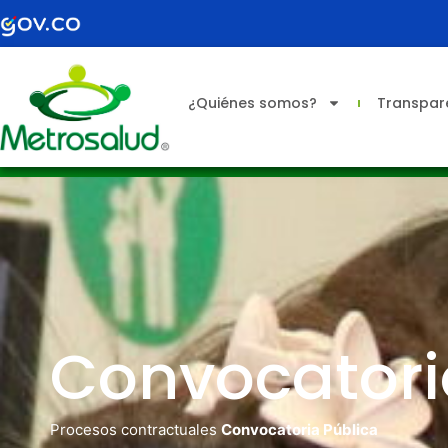
Ir
al
contenido
¿Quiénes somos?
Transpare
Convocatori
Procesos contractuales
Convocatoria Pública