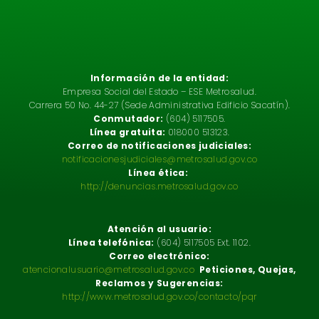
Información de la entidad:
Empresa Social del Estado – ESE Metrosalud.
Carrera 50 No. 44-27 (Sede Administrativa Edificio Sacatín).
Conmutador:
(604) 5117505.
Línea gratuita:
018000 513123.
Correo de notificaciones judiciales:
notificacionesjudiciales@metrosalud.gov.co
Línea ética:
http://denuncias.metrosalud.gov.co
Atención al usuario:
Línea telefónica:
(604) 5117505 Ext. 1102.
Correo electrónico:
atencionalusuario@metrosalud.gov.co
Peticiones, Quejas,
Reclamos y Sugerencias:
http://www.metrosalud.gov.co/contacto/pqr