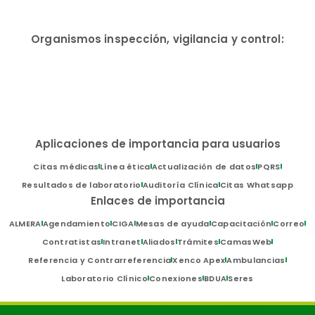
Organismos inspección, vigilancia y control:
Aplicaciones de importancia para usuarios
Citas médicas
Línea ética
Actualización de datos
PQRS
Resultados de laboratorio
Auditoría Clínica
Citas Whatsapp
Enlaces de importancia
ALMERA
Agendamiento
CIGA
Mesas de ayuda
Capacitación
Correo
Contratistas
Intranet
Aliados
Trámites
CamasWeb
Referencia y Contrarreferencia
Xenco Apex
Ambulancias
Laboratorio Clínico
Conexiones
BDUA
Seres