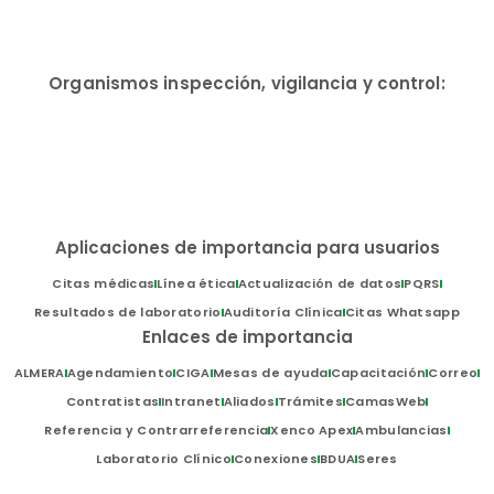
Organismos inspección, vigilancia y control:
Aplicaciones de importancia para usuarios
Citas médicas
Línea ética
Actualización de datos
PQRS
Resultados de laboratorio
Auditoría Clínica
Citas Whatsapp
Enlaces de importancia
ALMERA
Agendamiento
CIGA
Mesas de ayuda
Capacitación
Correo
Contratistas
Intranet
Aliados
Trámites
CamasWeb
Referencia y Contrarreferencia
Xenco Apex
Ambulancias
Laboratorio Clínico
Conexiones
BDUA
Seres