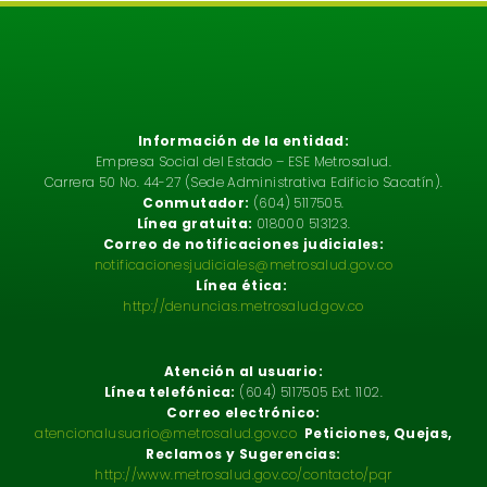
Información de la entidad:
Empresa Social del Estado – ESE Metrosalud.
Carrera 50 No. 44-27 (Sede Administrativa Edificio Sacatín).
Conmutador:
(604) 5117505.
Línea gratuita:
018000 513123.
Correo de notificaciones judiciales:
notificacionesjudiciales@metrosalud.gov.co
Línea ética:
http://denuncias.metrosalud.gov.co
Atención al usuario:
Línea telefónica:
(604) 5117505 Ext. 1102.
Correo electrónico:
atencionalusuario@metrosalud.gov.co
Peticiones, Quejas,
Reclamos y Sugerencias:
http://www.metrosalud.gov.co/contacto/pqr