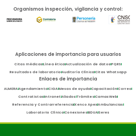
Organismos inspección, vigilancia y control:
Aplicaciones de importancia para usuarios
Citas médicas
Línea ética
Actualización de datos
PQRS
Resultados de laboratorio
Auditoría Clínica
Citas Whatsapp
Enlaces de importancia
ALMERA
Agendamiento
CIGA
Mesas de ayuda
Capacitación
Correo
Contratistas
Intranet
Aliados
Trámites
CamasWeb
Referencia y Contrarreferencia
Xenco Apex
Ambulancias
Laboratorio Clínico
Conexiones
BDUA
Seres