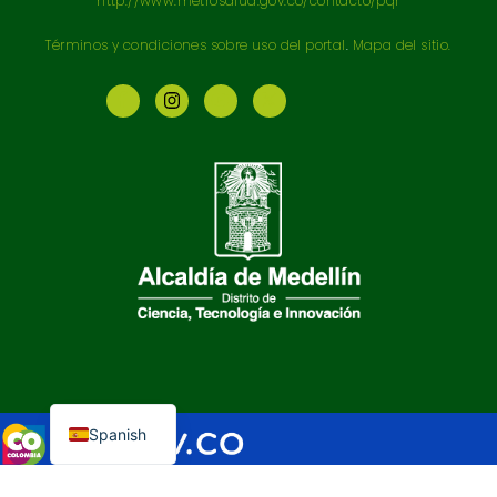
http://www.metrosalud.gov.co/contacto/pqr
Términos y condiciones sobre uso del portal
.
Mapa del sitio.
English
Spanish