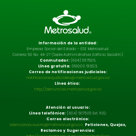
Información de la entidad:
Empresa Social del Estado – ESE Metrosalud.
Carrera 50 No. 44-27 (Sede Administrativa Edificio Sacatín).
Conmutador:
(604) 5117505.
Línea gratuita:
018000 513123.
Correo de notificaciones judiciales:
notificacionesjudiciales@metrosalud.gov.co
Línea ética:
http://denuncias.metrosalud.gov.co
Atención al usuario:
Línea telefónica:
(604) 5117505 Ext. 1102.
Correo electrónico:
atencionalusuario@metrosalud.gov.co
Peticiones, Quejas,
Reclamos y Sugerencias: