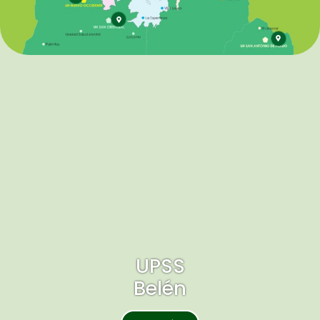
UPSS
Belén