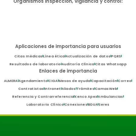
Organismos inspección, vigilancia y control:
Aplicaciones de importancia para usuarios
Citas médicas
Línea ética
Actualización de datos
PQRS
Resultados de laboratorio
Auditoría Clínica
Citas Whatsapp
Enlaces de importancia
ALMERA
Agendamiento
CIGA
Mesas de ayuda
Capacitación
Correo
Contratistas
Intranet
Aliados
Trámites
CamasWeb
Referencia y Contrarreferencia
Xenco Apex
Ambulancias
Laboratorio Clínico
Conexiones
BDUA
Seres