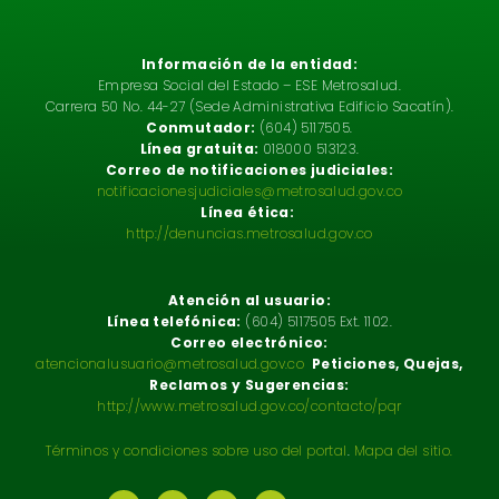
Información de la entidad:
Empresa Social del Estado – ESE Metrosalud.
Carrera 50 No. 44-27 (Sede Administrativa Edificio Sacatín).
Conmutador:
(604) 5117505.
Línea gratuita:
018000 513123.
Correo de notificaciones judiciales:
notificacionesjudiciales@metrosalud.gov.co
Línea ética:
http://denuncias.metrosalud.gov.co
Atención al usuario:
Línea telefónica:
(604) 5117505 Ext. 1102.
Correo electrónico:
atencionalusuario@metrosalud.gov.co
Peticiones, Quejas,
Reclamos y Sugerencias:
http://www.metrosalud.gov.co/contacto/pqr
Términos y condiciones sobre uso del portal
.
Mapa del sitio.