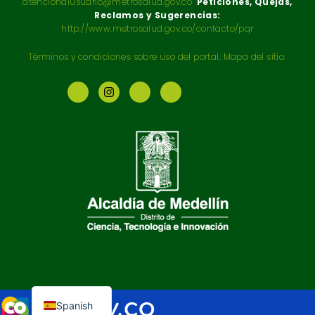
atencionalusuario@metrosalud.gov.co
Peticiones, Quejas,
Reclamos y Sugerencias:
http://www.metrosalud.gov.co/contacto/pqr
Términos y condiciones sobre uso del portal
.
Mapa del sitio.
English
Spanish