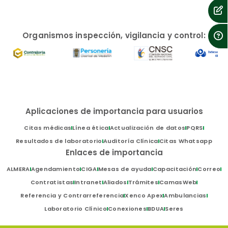
Organismos inspección, vigilancia y control:
Aplicaciones de importancia para usuarios
Citas médicas
Línea ética
Actualización de datos
PQRS
Resultados de laboratorio
Auditoría Clínica
Citas Whatsapp
Enlaces de importancia
ALMERA
Agendamiento
CIGA
Mesas de ayuda
Capacitación
Correo
Contratistas
Intranet
Aliados
Trámites
CamasWeb
Referencia y Contrarreferencia
Xenco Apex
Ambulancias
Laboratorio Clínico
Conexiones
BDUA
Seres