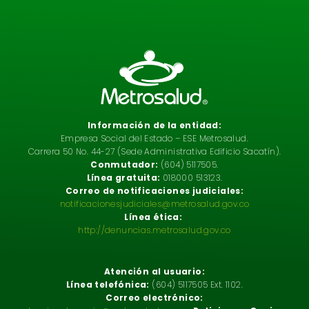
Información de la entidad:
Empresa Social del Estado – ESE Metrosalud.
Carrera 50 No. 44-27 (Sede Administrativa Edificio Sacatín).
Conmutador:
(604) 5117505.
Línea gratuita:
018000 513123.
Correo de notificaciones judiciales:
notificacionesjudiciales@metrosalud.gov.co
Línea ética:
http://denuncias.metrosalud.gov.co
Atención al usuario:
Línea telefónica:
(604) 5117505 Ext. 1102.
Correo electrónico: