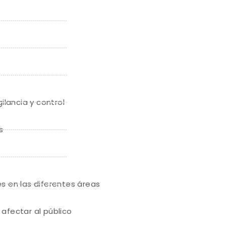
ilancia y control
s
es en las diferentes áreas
 afectar al público