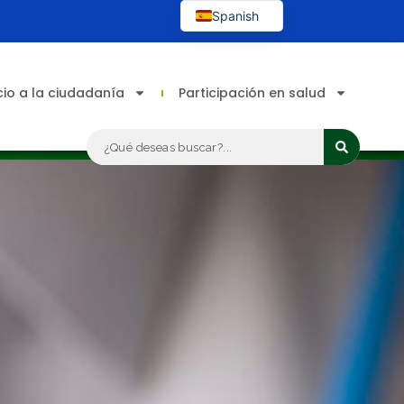
Spanish
English
cio a la ciudadanía
Participación en salud
Search
...