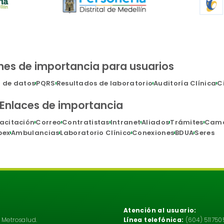
nes de importancia para usuarios
n de datos
PQRS
Resultados de laboratorio
Auditoría Clínica
C
Enlaces de importancia
acitación
Correo
Contratistas
Intranet
Aliados
Trámites
Cam
pex
Ambulancias
Laboratorio Clínico
Conexiones
BDUA
Seres
Atención al usuario:
 Metrosalud.
Línea telefónica:
(604) 5117505 