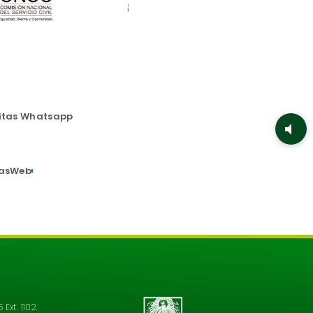
itas Whatsapp
asWeb
Ext. 1102.