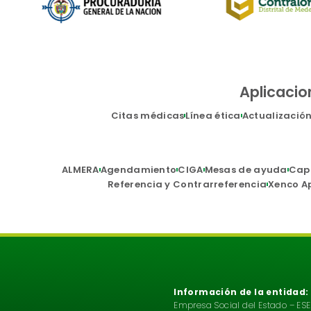
Aplicacio
Citas médicas
Línea ética
Actualizació
ALMERA
Agendamiento
CIGA
Mesas de ayuda
Cap
Referencia y Contrarreferencia
Xenco A
Información de la entidad:
Empresa Social del Estado – ESE